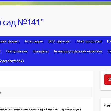
 сад №141"
ский раздел
Аттестация
ВКП «Диалог»
Мой профсоюз
Ст
!
Поступление
Конкурсы
Антикоррупционная политика
С
едставителей)
В
и
Св
мание жителей планеты к проблемам окружающей