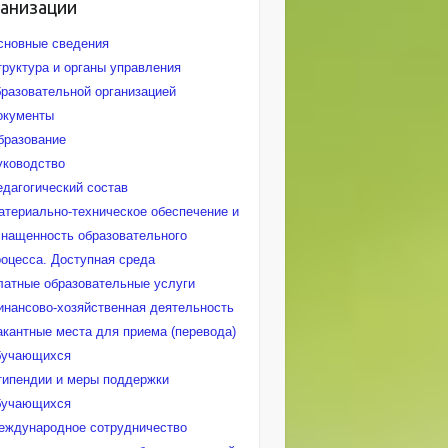
ганизации
сновные сведения
труктура и органы управления
бразовательной организацией
окументы
бразование
уководство
едагогический состав
атериально-техническое обеспечение и
снащенность образовательного
роцесса. Доступная среда
латные образовательные услуги
инансово-хозяйственная деятельность
акантные места для приема (перевода)
бучающихся
типендии и меры поддержки
бучающихся
еждународное сотрудничество