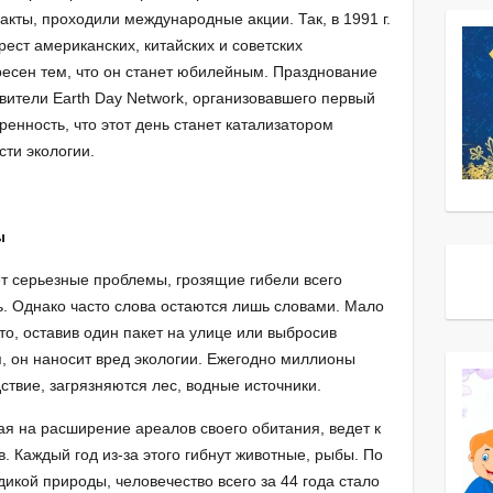
кты, проходили международные акции. Так, в 1991 г.
ест американских, китайских и советских
ресен тем, что он станет юбилейным. Празднование
вители Earth Day Network, организовавшего первый
еренность, что этот день станет катализатором
сти экологии.
ы
ет серьезные проблемы, грозящие гибели всего
ь. Однако часто слова остаются лишь словами. Мало
то, оставив один пакет на улице или выбросив
я, он наносит вред экологии. Ежегодно миллионы
ствие, загрязняются лес, водные источники.
ая на расширение ареалов своего обитания, ведет к
в. Каждый год из-за этого гибнут животные, рыбы. По
кой природы, человечество всего за 44 года стало