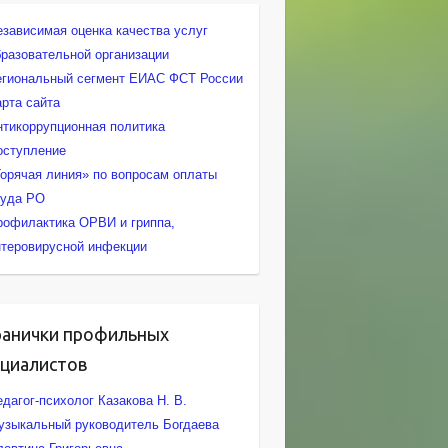
езависимая оценка качества услуг
бразовательной организации
егиональный сегмент ЕИАС ФСТ России
арта сайта
нтикоррупционная политика
оступление
Горячая линия» по вопросам оплаты
руда РО
рофилактика ОРВИ и гриппа,
нтеровирусной инфекции
ранички профильных
ециалистов
дагог-психолог Казакова Н. В.
узыкальный руководитель Богдаева