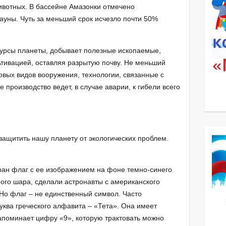
ивотных. В бассейне Амазонки отмечено
уны. Чуть за меньший срок исчезло почти 50%
сурсы планеты, добывает полезные ископаемые,
ьтивацией, оставляя разрытую почву. Не меньший
овых видов вооружения, технологии, связанные с
роизводство ведет, в случае аварии, к гибели всего
защитить нашу планету от экологических проблем.
ран флаг с ее изображением на фоне темно-синего
ого шара, сделали астронавты с американского
 Но флаг – не единственный символ. Часто
уква греческого алфавита – «Тета». Она имеет
апоминает цифру «9», которую трактовать можно