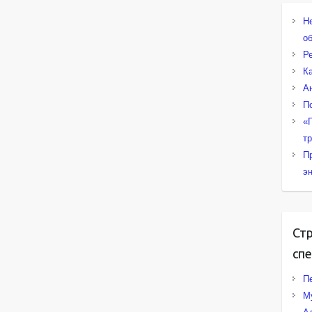
Н
о
Р
К
А
П
«
т
П
э
Ст
сп
Пе
М