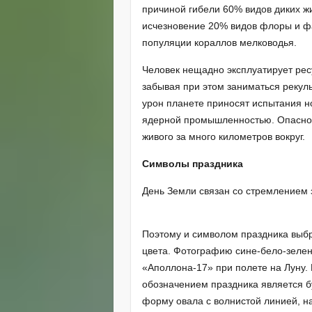
причиной гибели 60% видов диких ж
исчезновение 20% видов флоры и фа
популяции кораллов мелководья.
Человек нещадно эксплуатирует ре
забывая при этом заниматься рекул
урон планете приносят испытания н
ядерной промышленностью. Опасное п
живого за много километров вокруг.
Символы праздника
День Земли связан со стремлением 
Поэтому и символом праздника выб
цвета. Фотографию сине-бело-зелен
«Аполлона-17» при полете на Луну.
обозначением праздника является б
форму овала с волнистой линией, н