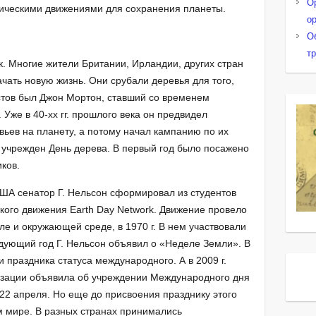
О
гическими движениями для сохранения планеты.
о
О
т
к. Многие жители Британии, Ирландии, других стран
чать новую жизнь. Они срубали деревья для того,
стов был Джон Мортон, ставший со временем
Уже в 40-хх гг. прошлого века он предвидел
вьев на планету, а потому начал кампанию по их
ыл учрежден День дерева. В первый год было посажено
ков.
США сенатор Г. Нельсон сформировал из студентов
кого движения Earth Day Network. Движение провело
е и окружающей среде, в 1970 г. В нем участвовали
дующий год Г. Нельсон объявил о «Неделе Земли». В
 праздника статуса международного. А в 2009 г.
изации объявила об учреждении Международного дня
22 апреля. Но еще до присвоения празднику этого
ем мире. В разных странах принимались