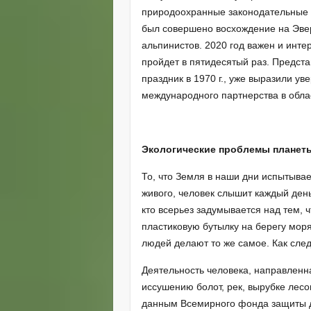
природоохранные законодательные а
был совершено восхождение на Эвер
альпинистов. 2020 год важен и инте
пройдет в пятидесятый раз. Предста
праздник в 1970 г., уже выразили ув
международного партнерства в обла
Экологические проблемы планет
То, что Земля в наши дни испытыва
живого, человек слышит каждый ден
кто всерьез задумывается над тем, ч
пластиковую бутылку на берегу мор
людей делают то же самое. Как след
Деятельность человека, направленн
иссушению болот, рек, вырубке лесо
данным Всемирного фонда защиты ди