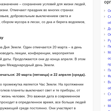
ор
дназначение – сохранение условий для жизни людей,
жизни. Отмечают праздник во многих странах
О
евьев, добровольным выключением света и
С
 сбором мусора в лесах, со дна и берега водоемов,
о
Д
О
ду
Р
П
а Дня Земли. Один отмечается 20 марта – в день
М
роводить лекции, конференции, мероприятия
о
ой даты. Продолжаются они до конца апреля. В этом
п
 один Международный день Земли.
П
чаться: 20 марта (пятница) и 22 апреля (среда).
Ф
В
о промежутка является Час Земли. На протяжении
о
голков планеты выключают свет и те приборы, от
С
т жизнь человек. Это важная дата в современном
о
а проходит в определенное время, все больше людей
М
кружающей среде постоянно. Они участвуют в