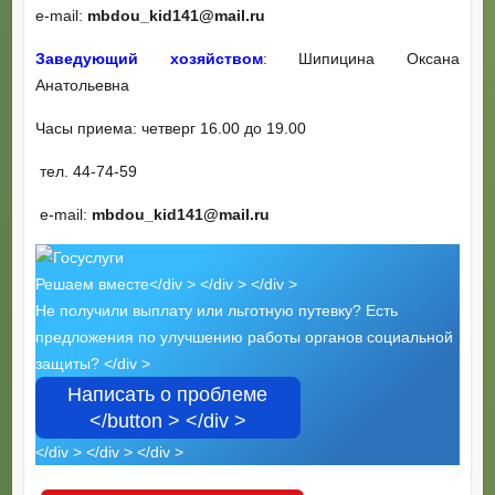
е-mail:
mbdou_kid141@mail.ru
Заведующий хозяйством
: Шипицина Оксана
Анатольевна
Часы приема: четверг 16.00 до 19.00
тел. 44-74-59
е-mail:
mbdou_kid141@mail.ru
Решаем вместе</div > </div > </div >
Не получили выплату или льготную путевку? Есть
предложения по улучшению работы органов социальной
защиты? </div >
Написать о проблеме
</button > </div >
</div > </div > </div >