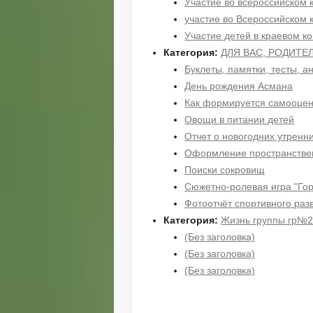
Участие во всероссийском 
участие во Всероссийском 
Участие детей в краевом к
Категория:
ДЛЯ ВАС, РОДИТЕЛ
Буклеты, памятки, тесты, 
День рождения Асмана
Как формируется самооцен
Овощи в питании детей
Отчет о новогодних утренни
Оформление пространствен
Поиски сокровищ
Сюжетно-ролевая игра "Го
Фотоотчёт спортивного раз
Категория:
Жизнь группы гр№
(Без заголовка)
(Без заголовка)
(Без заголовка)