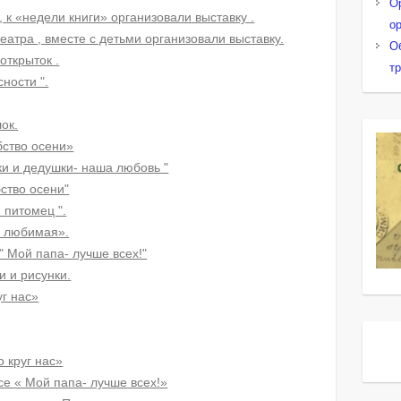
О
, к «недели книги» организовали выставку .
о
театра , вместе с детьми организовали выставку.
О
открыток .
т
ности ".
ок.
бство осени»
ки и дедушки- наша любовь "
ство осени"
 питомец ".
я любимая».
" Мой папа- лучше всех!"
и и рисунки.
уг нас»
о круг нас»
се « Мой папа- лучше всех!»