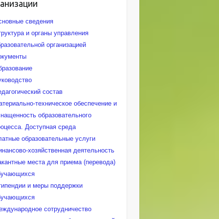
ганизации
сновные сведения
труктура и органы управления
бразовательной организацией
окументы
бразование
уководство
едагогический состав
атериально-техническое обеспечение и
снащенность образовательного
роцесса. Доступная среда
латные образовательные услуги
инансово-хозяйственная деятельность
акантные места для приема (перевода)
бучающихся
типендии и меры поддержки
бучающихся
еждународное сотрудничество