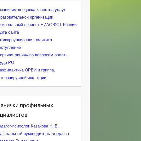
езависимая оценка качества услуг
бразовательной организации
егиональный сегмент ЕИАС ФСТ России
арта сайта
нтикоррупционная политика
оступление
Горячая линия» по вопросам оплаты
руда РО
рофилактика ОРВИ и гриппа,
нтеровирусной инфекции
ранички профильных
ециалистов
дагог-психолог Казакова Н. В.
узыкальный руководитель Богдаева