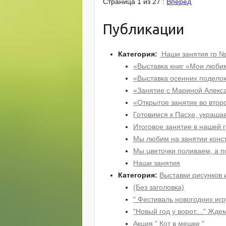
Страница 1 из 27 :
Вперед
Публикации
Категория:
Наши занятия гр 
«Выставка книг «Мои люби
«Выставка осенних подело
«Занятие с Мариной Алекс
«Открытое занятие во вто
Готовимся к Пасхе, украша
Итоговое занятие в нашей 
Мы любим на занятии конс
Мы цветочки поливаем, а 
Наши занятия
Категория:
Выставки рисунков 
(Без заголовка)
" Фестиваль новогодних игр
"Новый год у ворот...." Жде
Акция " Кот в мешке "