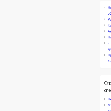
Н
о
Р
К
А
П
«
т
П
э
Ст
сп
Пе
М