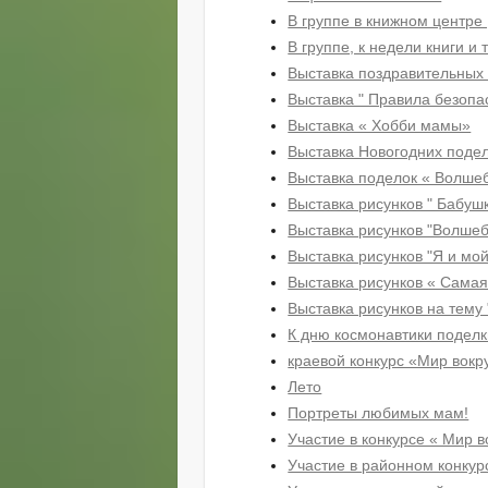
В группе в книжном центре 
В группе, к недели книги и 
Выставка поздравительных 
Выставка " Правила безопас
Выставка « Хобби мамы»
Выставка Новогодних подел
Выставка поделок « Волше
Выставка рисунков " Бабуш
Выставка рисунков "Волшеб
Выставка рисунков "Я и мой
Выставка рисунков « Сама
Выставка рисунков на тему 
К дню космонавтики поделк
краевой конкурс «Мир вокр
Лето
Портреты любимых мам!
Участие в конкурсе « Мир в
Участие в районном конкур