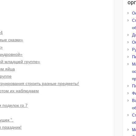
ор
О
С
о
№4
Д
мые сказки»
О
к»
Р
андровной»
П
рой младшей группе»
М
ем яйца
о
группе
п
труирования строить разные предметы!
П
потом их наблюдаем
Ф
В
и поделок гр 7
о
С
ушек ".
о
м праздник!
М