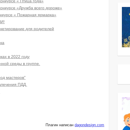
конкурсе « Птица года»
конкурсе «Дружба всего дороже»
онкурсе « Пожарная ярмарка»
И!
анкетирование для родителей
ка
ках в 2022 году
ной среды в группе.
род мастеров"
влечения ПДД.
2
Плагин написан
dagondesign.com