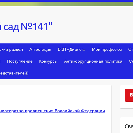
 сад №141"
ский раздел
Аттестация
ВКП «Диалог»
Мой профсоюз
Ст
!
Поступление
Конкурсы
Антикоррупционная политика
С
едставителей)
В
нистерство просвещения Российской Федерации
Св