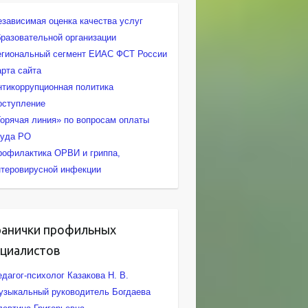
езависимая оценка качества услуг
бразовательной организации
егиональный сегмент ЕИАС ФСТ России
арта сайта
нтикоррупционная политика
оступление
Горячая линия» по вопросам оплаты
руда РО
рофилактика ОРВИ и гриппа,
нтеровирусной инфекции
ранички профильных
ециалистов
дагог-психолог Казакова Н. В.
узыкальный руководитель Богдаева