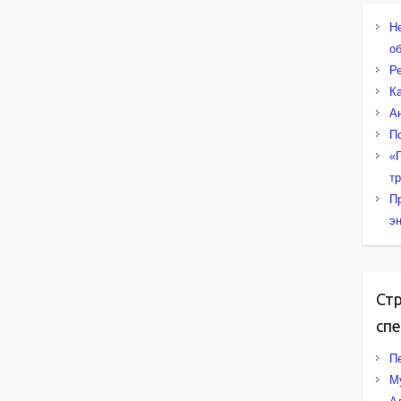
Н
о
Р
К
А
П
«
т
П
э
Ст
сп
Пе
М