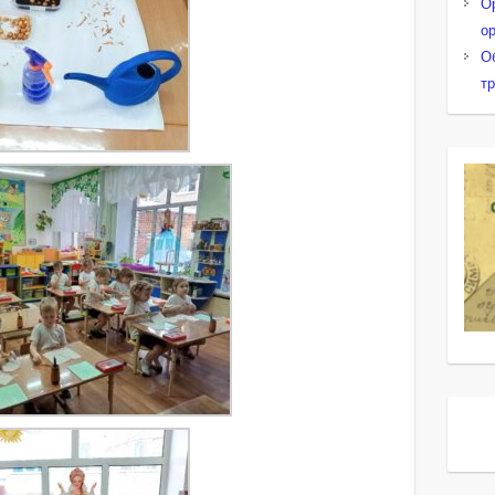
О
о
О
т