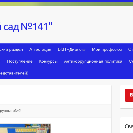
 сад №141"
ский раздел
Аттестация
ВКП «Диалог»
Мой профсоюз
Ст
!
Поступление
Конкурсы
Антикоррупционная политика
С
едставителей)
В
группы гр№2
Св