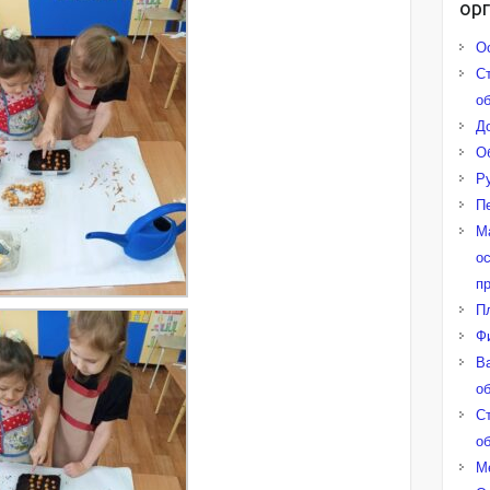
ор
О
С
о
Д
О
Р
П
М
о
п
П
Ф
В
о
С
о
М