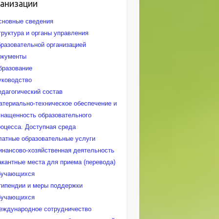
ганизации
сновные сведения
труктура и органы управления
бразовательной организацией
окументы
бразование
уководство
едагогический состав
атериально-техническое обеспечение и
снащенность образовательного
роцесса. Доступная среда
латные образовательные услуги
инансово-хозяйственная деятельность
акантные места для приема (перевода)
бучающихся
типендии и меры поддержки
бучающихся
еждународное сотрудничество