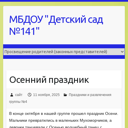
Skip
to
МБДОУ "Детский сад
content
№141"
Осенний праздник
сайт
11 ноября, 2025
Праздники и развлечения
группы №4
В конце октября в нашей группе прошел праздник Осени.
Мальчики превратились в маленьких Мухоморчиков, а
девочки танцевали с Осенью волшебный танец с