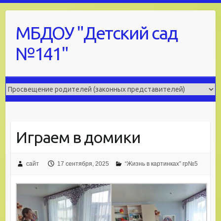
Skip
to
МБДОУ "Детский сад
content
№141"
Играем в домики
сайт
17 сентября, 2025
“Жизнь в картинках” гр№5