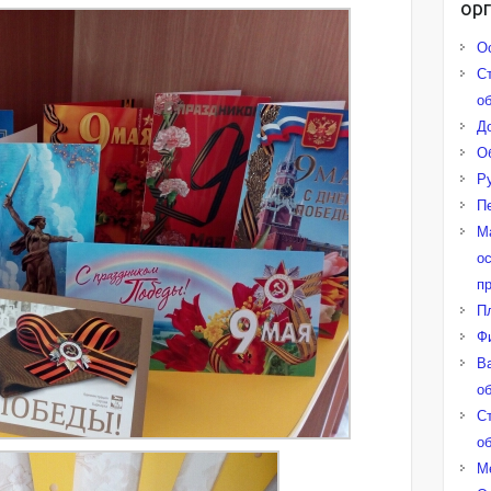
ор
О
С
о
Д
О
Р
П
М
о
п
П
Ф
В
о
С
о
М