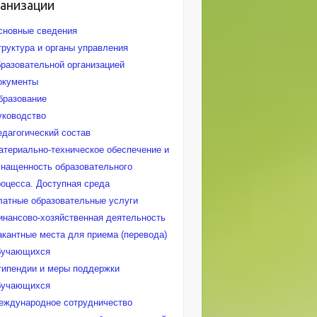
ганизации
сновные сведения
труктура и органы управления
бразовательной организацией
окументы
бразование
уководство
едагогический состав
атериально-техническое обеспечение и
снащенность образовательного
роцесса. Доступная среда
латные образовательные услуги
инансово-хозяйственная деятельность
акантные места для приема (перевода)
бучающихся
типендии и меры поддержки
бучающихся
еждународное сотрудничество