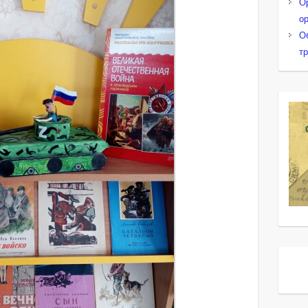
О
о
О
т