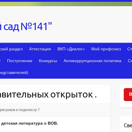
 сад №141"
ский раздел
Аттестация
ВКП «Диалог»
Мой профсоюз
Ст
!
Поступление
Конкурсы
Антикоррупционная политика
С
едставителей)
авительных открыток .
В
рисунков и поделок гр 7
 детская литература о ВОВ.
Св