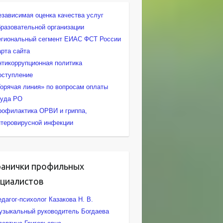
езависимая оценка качества услуг
бразовательной организации
егиональный сегмент ЕИАС ФСТ России
арта сайта
нтикоррупционная политика
оступление
Горячая линия» по вопросам оплаты
руда РО
рофилактика ОРВИ и гриппа,
нтеровирусной инфекции
ранички профильных
ециалистов
дагог-психолог Казакова Н. В.
узыкальный руководитель Богдаева