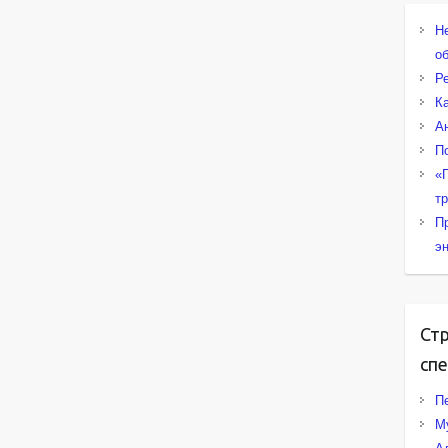
Н
о
Р
К
А
П
«
т
П
э
Ст
сп
Пе
М