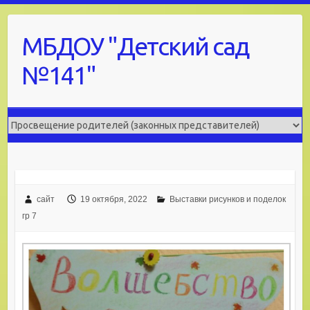
Skip
to
МБДОУ "Детский сад
content
№141"
сайт
19 октября, 2022
Выставки рисунков и поделок
гр 7