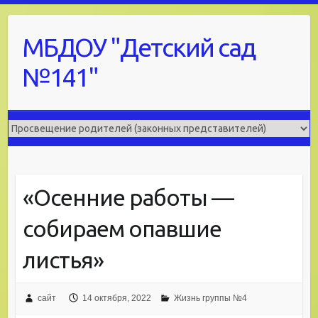
Skip
to
МБДОУ "Детский сад
content
№141"
«Осенние работы —
собираем опавшие
листья»
сайт
14 октября, 2022
Жизнь группы №4